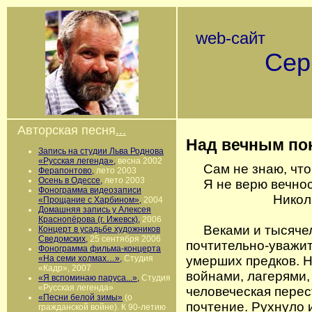
web-сайт
Сергея
г. 
Авторская песня
...
Над вечным по
Запись на студии Льва Роднова
«Русская легенда»,
весна 2002
Сам не знаю, что
Ферапонтово,
лето 2003
Осень в Одессе,
лето 2003
Я не верю вечност
Фонограмма видеозаписи
Николай Р
«Прощание с Харбином»,
2004
Домашняя запись у Алексея
Краснопёрова (г. Ижевск),
2006
Веками и тысячел
Концерт в усадьбе художников
Сведомских,
25 сентября 2006
почтительно-уважит
Фонограмма фильма-концерта
«На семи холмах…»,
Студия
умерших предков. Н
«Кадр», 2007
войнами, лагерями,
«Я вспоминаю паруса...»,
Студия
«Русская легенда»
человеческая перес
«Песни белой зимы»
(о
почтение. Рухнуло 
гражданской войне). К 90-летию