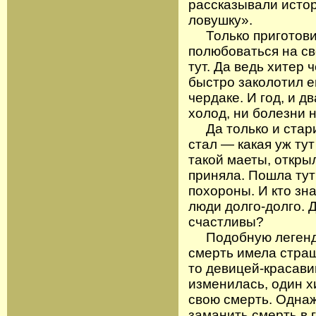
рассказывали истор
ловушку».
Только приготовил
полюбоваться на св
тут. Да ведь хитер 
быстро заколотил е
чердаке. И год, и д
холод, ни болезни н
Да только и стари
стал — какая уж ту
такой маеты, открыл
приняла. Пошла тут
похороны. И кто зна
люди долго-долго. Д
счастливы?
Подобную легенду 
смерть имела страш
то девицей-красавиц
изменилась, один х
свою смерть. Однаж
заманить смерть в г