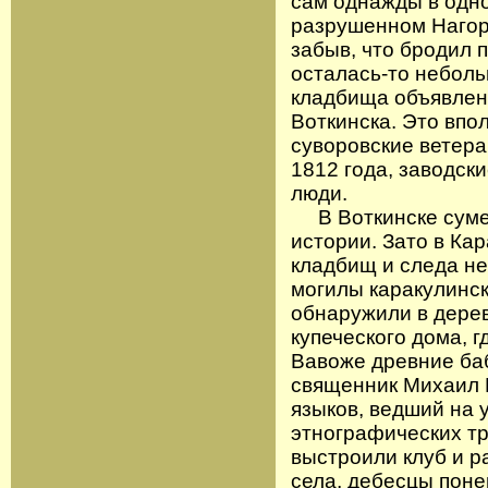
сам однажды в одно
разрушенном Нагор
забыв, что бродил п
осталась-то неболь
кладбища объявлен 
Воткинска. Это впо
суворовские ветера
1812 года, заводск
люди.
В Воткинске сумел
истории. Зато в Ка
кладбищ и следа не
могилы каракулинск
обнаружили в дерев
купеческого дома, г
Вавоже древние баб
священник Михаил 
языков, ведший на 
этнографических тр
выстроили клуб и ра
села, дебесцы поне