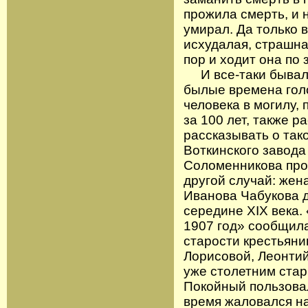
прожила смерть, и н
умирал. Да только 
исхудалая, страшная
пор и ходит она по
И все-таки бывали
былые времена голо
человека в могилу,
за 100 лет, также р
рассказывать о так
Воткинского завода
Соломенникова про
другой случай: жен
Иванова Чабукова д
середине XIX века.
1907 год» сообщила
старости крестьяни
Лорисовой, Леонтий
уже столетним стар
Покойный пользова
время жаловался на