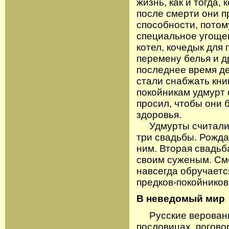
жизнь, как и тогда,
после смерти они 
способности, потому
специальное угощен
котел, кочедык для 
перемену белья и д
последнее время де
стали снабжать книг
покойникам удмурт
просил, чтобы они 
здоровья.
Удмурты считали, 
три свадьбы. Рождая
ним. Вторая свадьб
своим суженым. См
навсегда обручается
предков-покойников
В неведомый мир
Русские верования
пословицах, погово