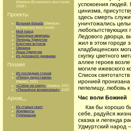
Ижевско-Воткинского восстания,
успокоения людей. 
2008 г.
цинизма, присутств
Проекты
здесь смерть служит
уничтожались целые
Вольная борьба
(Ижевско-
Воткинское восстание)
любопытствующих п
Мой город
Ледового дворца, в
Народные мемуары
Легенды Удмуртии
жил в этом городе з
Короткие встречи
Окраина
кладбищенских моги
Душа Удмуртии
скупку цветного ме
Из дорожного дневника
аллее героев возле
Поэзия
могиле ижевского к
Из последних стихов
Список святотатств
«Перед ледоставом»
иронией пронизана 
Ижевск, 2001
«Собор на снегу»,
Ижевск, 2002
пепелищу, любовь к
«Прощёное воскресенье»,
2005
Час воли Божией
Архив
...
Как бы хорошо был
Из старых газет
Документы
себе, радуйся жизн
Публикации
сказка и легенда р
Удмуртский народ —