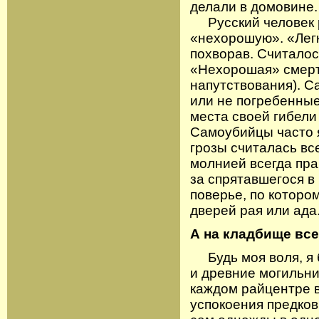
делали в домовине.
Русский человек р
«нехорошую». «Легк
похворав. Считалос
«Нехорошая» смерт
напутствования). С
или не погребенные
места своей гибели
Самоубийцы часто я
грозы считалась вс
молнией всегда пра
за спрятавшегося в
поверье, по которо
дверей рая или ада
А на кладбище вс
Будь моя воля, я 
и древние могильник
каждом райцентре в
успокоения предков.