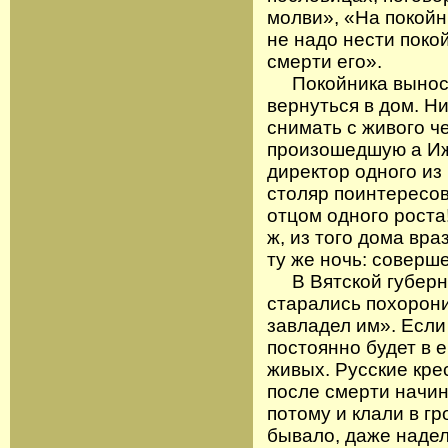
молви», «На покойн
не надо нести поко
смерти его».
Покойника выносят
вернуться в дом. Ни
снимать с живого ч
произошедшую а Иже
директор одного из 
столяр поинтересов
отцом одного роста
ж, из того дома вр
ту же ночь: соверш
В Вятской губернии
старались похорони
завладел им». Если
постоянно будет в 
живых. Русские кре
после смерти начи
потому и клали в гр
бывало, даже надел