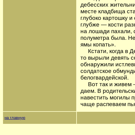
дебесских жительни
месте кладбища ста
глубоко картошку и
глубже — кости раз
на лошади пахали, 
полуметра была. Не
ямы копать».
Кстати, когда в Д
то вырыли девять с
обнаружили истлев
солдатское обмунди
белогвардейской.
Вот так и живем —
даем. В родительск
навестить могилы пр
чаще распеваем пь
на главную