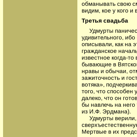
обманывать свою сме
видим, кое у кого и
Третья свадьба
Удмурты панически
удивительного, иб
описывали, как на 
гражданское началь
известное когда-то
бывающие в Вятско
нравы и обычаи, от
зажиточность и гос
вотяка», подчеркива
того, что способен 
далеко, что он гот
бы навлечь на него
из И.Ф. Эрдмана).
Удмурты верили, ч
сверхъестественную
Мертвые в их предс