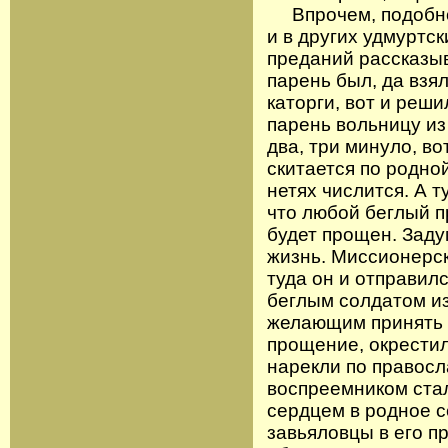
Впрочем, подобное
и в других удмуртск
преданий рассказыв
парень был, да взя
каторги, вот и реш
парень вольницу из 
два, три минуло, во
скитается по родно
нетях числится. А т
что любой беглый п
будет прощен. Заду
жизнь. Миссионерск
туда он и отправилс
беглым солдатом из
желающим принять 
прощение, окрестил
нарекли по правосл
воспреемником стал
сердцем в родное с
завьяловцы в его п