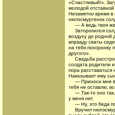
«Счастливый!». Заг
молодой отставной 
Незаметно время в 
нюлэсмуртенок сол
— А ведь твоя жен
Заторопился солда
воздуху до родной 
вправду сваты сидя
на тебя похоронку 
другого».
Свадьба расстроил
солдата родители и
пора расставаться 
Наказывает ему сын
— Приноси мне в ж
тебя не оставлю, в
— Так-то оно так, 
у меня нет.
— Ну, это беда по
Вручил нюлэсмурте