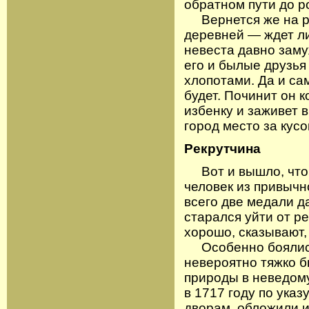
обратном пути до р
Вернется же на ро
деревней — ждет ли
невеста давно заму
его и былые друзь
хлопотами. Да и са
будет. Починит он 
избенку и заживет 
город место за кусо
Рекрутчина
Вот и вышло, что 
человек из привычно
всего две медали д
старался уйти от р
хорошо, сказывают, 
Особенно боялись 
невероятно тяжко б
природы в неведому
в 1717 году по указ
дворам, обложили и