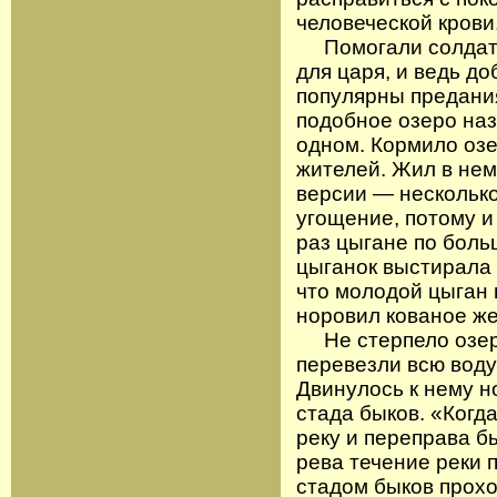
человеческой крови
Помогали солдаты
для царя, и ведь д
популярны предания
подобное озеро наз
одном. Кормило озе
жителей. Жил в нем
версии — несколько
угощение, потому и
раз цыгане по больш
цыганок выстирала в
что молодой цыган 
норовил кованое же
Не стерпело озеро
перевезли всю воду
Двинулось к нему н
стада быков. «Когд
реку и переправа бы
рева течение реки 
стадом быков прохо