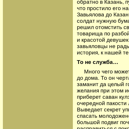
обратно в Казань, п
что простило его н
Завьялова до Казан
солдат нужную бума
решил отомстить с
товарища по разбо
и красотой девушек
завьяловцы не рады
история, к нашей т
То не служба…
Много чего может 
до дома. То он чер
заманит да целый го
желания при этом и
приберет саван кулэ
очередной пакости 
Выведает секрет уп
спасать молодожено
большой подвиг поч
расправиться с пок