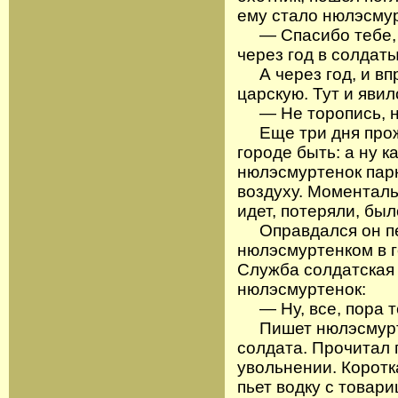
ему стало нюлэсмурт
— Спасибо тебе, о
через год в солдаты
А через год, и впр
царскую. Тут и яви
— Не торопись, на 
Еще три дня прожи
городе быть: а ну к
нюлэсмуртенок парн
воздуху. Моменталь
идет, потеряли, был
Оправдался он пер
нюлэсмуртенком в г
Служба солдатская 
нюлэсмуртенок:
— Ну, все, пора т
Пишет нюлэсмуртен
солдата. Прочитал г
увольнении. Коротк
пьет водку с товари