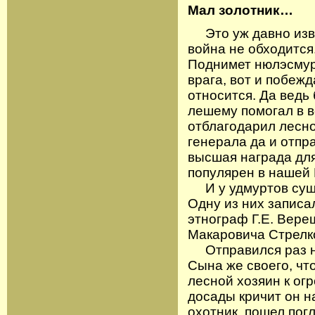
Мал золотник…
Это уж давно изве
война не обходится
Поднимет нюлэсмур
врага, вот и побежд
относится. Да ведь
лешему помогал в в
отблагодарил лесно
генерала да и отпр
высшая награда для
популярен в нашей 
И у удмуртов суще
Одну из них записа
этнограф Г.Е. Вере
Макаровича Стрелк
Отправился раз ню
Сына же своего, чт
лесной хозяин к ог
досады кричит он н
охотник, пошел пог