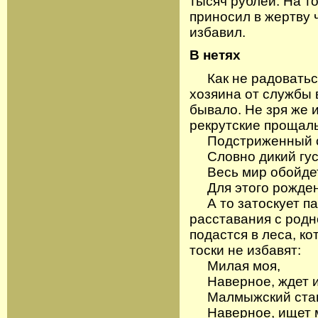
тысяч рублей. На т
приносил в жертву 
избавил.
В нетях
Как не радоваться
хозяина от службы 
бывало. Не зря же и
рекрутские прощал
Подстриженный с
Словно дикий гусь
Весь мир обойде
Для этого рожден
А то затоскует пар
расставания с родн
подастся в леса, ко
тоски не избавят:
Милая моя,
Наверное, ждет и 
Малмыжский стан
Наверное, ищет м