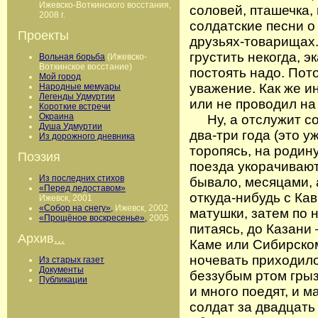
Ижевско-Воткинского восстания,
соловей, пташечка,
2008 г.
солдатские песни о
Проекты
друзьях-товарищах.
грустить некогда, э
Вольная борьба
(Ижевско-
Воткинское восстание)
постоять надо. Пот
Мой город
уважение. Как же и
Народные мемуары
Легенды Удмуртии
или не проводил на 
Короткие встречи
Окраина
Ну, а отслужит сол
Душа Удмуртии
два-три года (это у
Из дорожного дневника
торопясь, на родину
Поэзия
поезда укорачивают
Из последних стихов
бывало, месяцами, 
«Перед ледоставом»
откуда-нибудь с Ка
Ижевск, 2001
«Собор на снегу»,
Ижевск, 2002
матушки, затем по 
«Прощёное воскресенье»,
2005
питаясь, до Казани
Архив
...
Каме или Сибирском
ночевать приходилос
Из старых газет
Документы
беззубым ртом грыз
Публикации
и много поедят, и 
солдат за двадцать