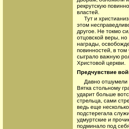
рекрутскую повинно
властей.
Тут и христианиза
этом несправедливо
другое. Не токмо с
отцовской веры, но
награды, освобожде
повинностей, в том 
сыграло важную роль
Христовой церкви.
Предчувствие во
Давно отшумели ср
Вятка стольному гр
ударит больше вотс
стрельца, сами ст
ведь еще несколько
подстерегала служи
удмуртские и прочи
подминало под себя