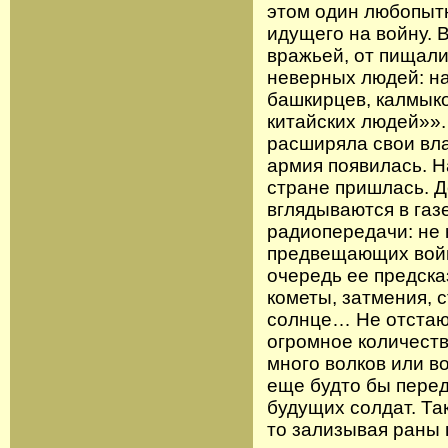
этом один любопытн
идущего на войну. 
вражьей, от пищали,
неверных людей: на
башкирцев, калмыко
китайских людей»».
расширяла свои вла
армия появилась. Н
стране пришлась. Д
вглядываются в газ
радиопередачи: не к
предвещающих войну
очередь ее предск
кометы, затмения, 
солнце… Не отстают
огромное количеств
много волков или во
еще будто бы пере
будущих солдат. Та
то зализывая раны 