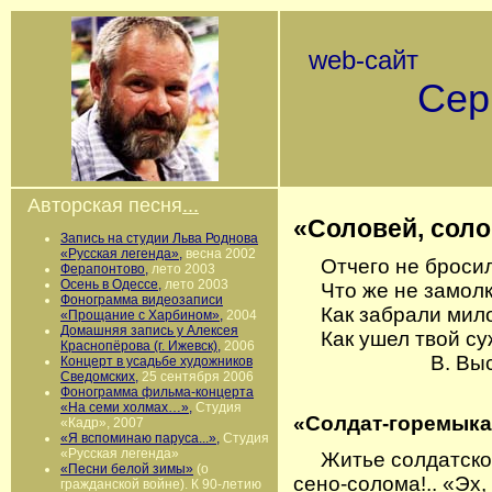
web-сайт
Сергея
г. 
Авторская песня
...
«Соловей, солов
Запись на студии Льва Роднова
«Русская легенда»,
весна 2002
Отчего не бросила
Ферапонтово,
лето 2003
Осень в Одессе,
лето 2003
Что же не замолкл
Фонограмма видеозаписи
Как забрали милого
«Прощание с Харбином»,
2004
Домашняя запись у Алексея
Как ушел твой суж
Краснопёрова (г. Ижевск),
2006
В. Высоц
Концерт в усадьбе художников
Сведомских,
25 сентября 2006
Фонограмма фильма-концерта
«На семи холмах…»,
Студия
«Солдат-горемыка
«Кадр», 2007
«Я вспоминаю паруса...»,
Студия
«Русская легенда»
Житье солдатское 
«Песни белой зимы»
(о
сено-солома!.. «Эх,
гражданской войне). К 90-летию