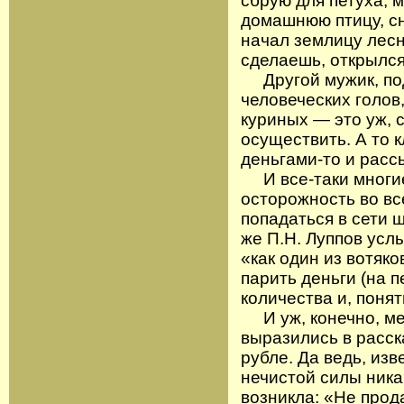
сбрую для петуха, 
домашнюю птицу, сн
начал землицу лесн
сделаешь, открылся
Другой мужик, под
человеческих голов,
куриных — это уж, 
осуществить. А то 
деньгами-то и рассы
И все-таки многие
осторожность во вс
попадаться в сети 
же П.Н. Луппов усл
«как один из вотяк
парить деньги (на п
количества и, поня
И уж, конечно, ме
выразились в расс
рубле. Да ведь, из
нечистой силы ника
возникла: «Не прод