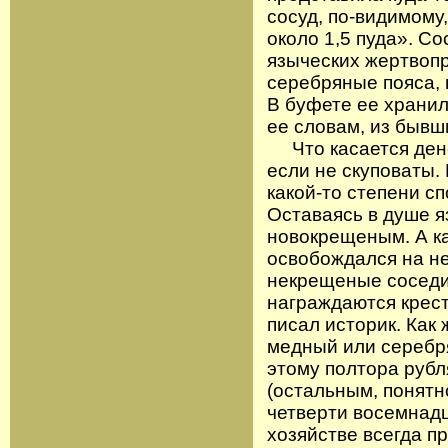
сосуд, по-видимому
около 1,5 пуда». Со
языческих жертвоп
серебряные пояса, 
В буфете ее хранил
ее словам, из бывш
Что касается дене
если не скуповаты.
какой-то степени с
Оставаясь в душе 
новокрещеным. А ка
освобождался на не
некрещеные соседи
награждаются крес
писал историк. Как 
медный или серебря
этому полтора рубл
(остальным, понятн
четверти восемнадц
хозяйстве всегда п