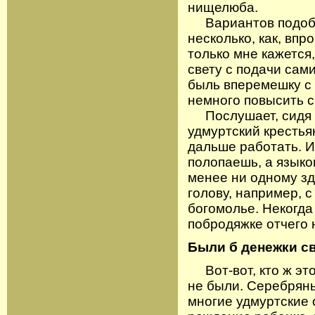
нищелюба.
Вариантов подобн
несколько, как, впр
только мне кажется,
свету с подачи сам
быль вперемешку с 
немного повысить с
Послушает, сидя на
удмуртский крестья
дальше работать. И
полопаешь, а языко
менее ни одному з
голову, например, с
богомолье. Некогда 
побродяжке отчего 
Были б денежки 
Вот-вот, кто ж эт
не были. Серебрян
многие удмуртские 