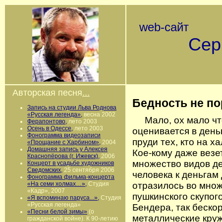
web-сайт
Сергея
г. 
Авторская песня
...
Бедность не п
Запись на студии Льва Роднова
«Русская легенда»,
весна 2002
Мало, ох мало что
Ферапонтово,
лето 2003
Осень в Одессе,
лето 2003
оценивается в день
Фонограмма видеозаписи
пруди тех, кто на х
«Прощание с Харбином»,
2004
Домашняя запись у Алексея
Кое-кому даже везе
Краснопёрова (г. Ижевск),
2006
множество видов д
Концерт в усадьбе художников
Сведомских,
25 сентября 2006
человека к деньгам
Фонограмма фильма-концерта
«На семи холмах…»,
Студия
отразилось во множ
«Кадр», 2007
пушкинского скупог
«Я вспоминаю паруса...»,
Студия
«Русская легенда»
Бендера, так беско
«Песни белой зимы»
(о
металлические круж
гражданской войне). К 90-летию