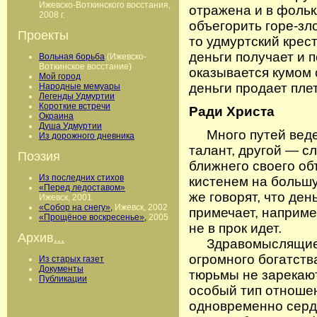
Ижевско-Воткинского восстания,
отражена и в фольк
2008 г.
объегорить горе-зл
Проекты
то удмуртский крес
деньги получает и 
Вольная борьба
(Ижевско-
Воткинское восстание)
оказывается кумом 
Мой город
деньги продает пл
Народные мемуары
Легенды Удмуртии
Короткие встречи
Ради Христа
Окраина
Душа Удмуртии
Много путей ведет 
Из дорожного дневника
талант, другой — с
Поэзия
ближнего своего об
Из последних стихов
кистенем на большу
«Перед ледоставом»
же говорят, что ден
Ижевск, 2001
«Собор на снегу»,
Ижевск, 2002
примечает, наприме
«Прощёное воскресенье»,
2005
не в прок идет.
Архив
...
Здравомыслящие лю
огромного богатства
Из старых газет
Документы
тюрьмы не зарекают
Публикации
особый тип отношен
одновременно серд