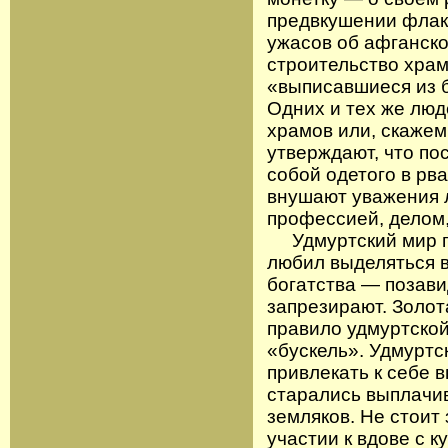
предвкушении флак
ужасов об афганской
строительство храм
«выписавшиеся из б
Одних и тех же люд
храмов или, скажем
утверждают, что по
собой одетого в рв
внушают уважения 
профессией, делом,
Удмуртский мир по
любил выделяться в
богатства — позави
запрезирают. Золот
правило удмуртско
«бускель». Удмуртс
привлекать к себе 
старались выплачив
земляков. Не стоит
участии к вдове с 