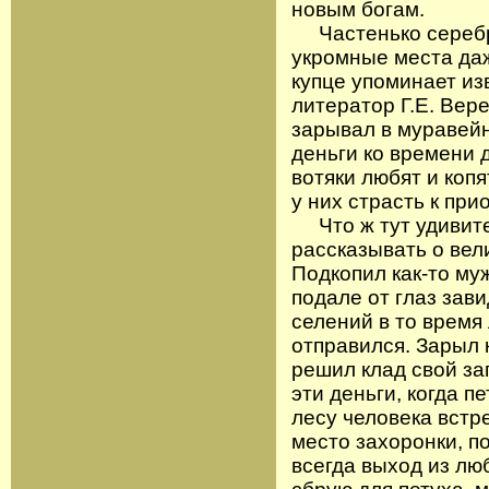
новым богам.
Частенько серебр
укромные места даж
купце упоминает из
литератор Г.Е. Вер
зарывал в муравейни
деньги ко времени 
вотяки любят и копя
у них страсть к пр
Что ж тут удивите
рассказывать о вели
Подкопил как-то му
подале от глаз зав
селений в то время 
отправился. Зарыл к
решил клад свой заг
эти деньги, когда пе
лесу человека встр
место захоронки, п
всегда выход из лю