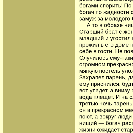
богами спорить! По
богач по жадности 
замуж за молодого 
А то в образе нищ
Старший брат с жен
младший и угостил 
прожил в его доме 
себе в гости. Не п
Случилось ему-таки
огромном прекрасно
мягкую постель уло
Захрапел парень, д
ему приснился, буд
вот упадет, а внизу
вода плещет. И на 
третью ночь парень
он в прекрасном ме
поют, а вокруг люд
нищий — богач раст
жизни ожидает стар