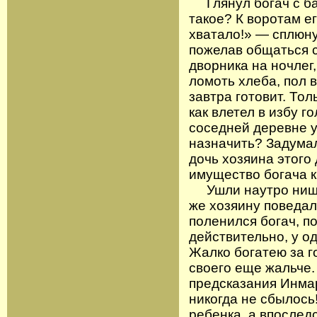
Глянул богач с ба
такое? К воротам е
хватало!» — сплюну
пожелав общаться 
дворника на ночлег,
ломоть хлеба, пол в
завтра готовит. То
как влетел в избу г
соседней деревне у
назначить? Задума
дочь хозяина этого 
имущество богача к
Ушли наутро нищие
же хозяину поведал
поленился богач, п
действительно, у од
Жалко богатею за г
своего еще жальче.
предсказания Инмар
никогда не сбылось!
ребенка, а впоследс