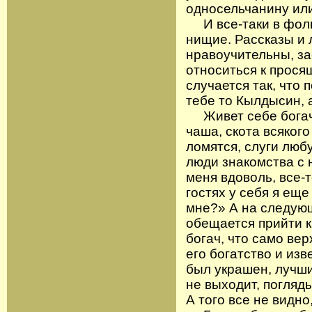
односельчанину или
И все-таки в фоль
нищие. Рассказы и 
нравоучительны, з
относиться к просящ
случается так, что
тебе то Кылдысин, 
Живет себе богач:
чаша, скота всяког
ломятся, слуги люб
люди знакомства с 
меня вдоволь, все-
гостях у себя я еще
мне?» А на следующ
обещается прийти к 
богач, что само ве
его богатство и из
был украшен, лучши
не выходит, погляды
А того все не видно,