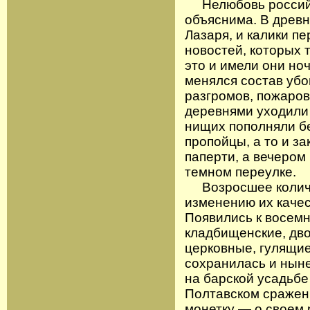
Нелюбовь российск
объяснима. В древ
Лазаря, и калики 
новостей, которых т
это и имели они ноч
менялся состав убо
разгромов, пожаров
деревнями уходили
нищих пополняли б
пропойцы, а то и з
паперти, а вечером
темном переулке.
Возросшее количес
изменению их качес
Появились к восем
кладбищенские, дв
церковные, гулящи
сохранилась и ныне
на барской усадьбе
Полтавском сражени
монетку — о своем 