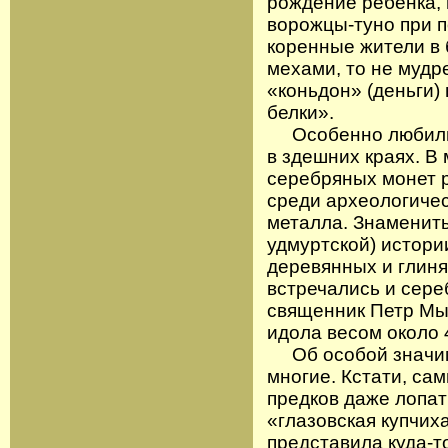
рождение ребенка, 
ворожцы-туно при 
коренные жители в
мехами, то не мудр
«коньдон» (деньги)
белки».
Особенно любили 
в здешних краях. В
серебряных монет 
среди археологичес
металла. Знамениты
удмуртской) истори
деревянных и глиня
встречались и сер
священник Петр Мы
идола весом около 
Об особой значимо
многие. Кстати, сам
предков даже лопат
«глазовская купчих
представила куда-т